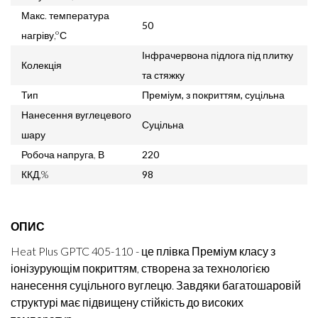
Макс. температура
50
нагріву,°С
Інфрачервона підлога під плитку
Колекція
та стяжку
Тип
Преміум, з покриттям, суцільна
Нанесення вуглецевого
Суцільна
шару
Робоча напруга, В
220
ККД,%
98
ОПИС
Heat Plus GPTC 405-110 - це плівка Преміум класу з
іонізурующім покриттям, створена за технологією
нанесення суцільного вуглецю. Завдяки багатошаровій
структурі має підвищену стійкість до високих