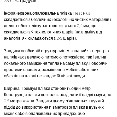
260-280 градусів.
Інфрачервона опалювальна плівка Heat Plus
складається з безпечних і екологічно чистих матеріалів і
являє собою плівку завтовшки всього 0,4 мм, що
складається з 9 технологічних шарів (на відміну від
аналогів, які складаються з 2-3 шарів).
Завдяки особливій структурі мінімізований як перегрів
на плівках з великою питомою потужністю, так і вплив
локального замикання тепла на саму плівку. Говорячи
простими словами, розміщення меблів або інших
об'єктів на плівці не завдає їй ніякої шкоди.
Ширина Преміум плівки становить один метр.
Конструкція плівки дозволяє розділити її на дві смуги, по
0.5 метра кожна. Завдяки цьому, з'являється гнучкий
підхід до використання півметрової плівки в вузьких
місцях або в опалювальних приладах, або