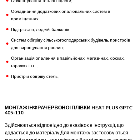
Облаштування теплої підлоги;
Обладнання додаткових опалювальних систем в
приміщеннях;
Підігрів стін, лоджій, балконів
Систем обігріву сільськогосподарських будівель, пристроїв
для вирощування рослин;
Організація опалення в павільйонах, магазинах, кіосках,
гаражах і т.п .;
Пристрій обігріву стель.;
МОНТАЖ ІНФРАЧЕРВОНОЇ ПЛІВКИ HEAT PLUS GPTC
405-110
Здійснюється відповідно до вказівок в інструкції, що
додається до матеріалу.Для монтажу застосовуються
супутні матеріали - термоізоляційна підкладка, захисне