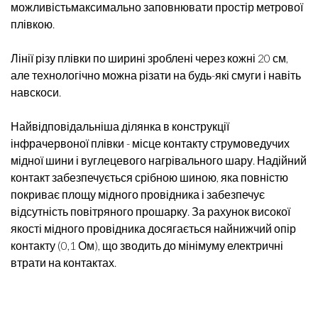
можливістьмаксимально заповнювати простір метрової
плівкою.
Лінії різу плівки по ширині зроблені через кожні 20 см,
але технологічно можна різати на будь-які смуги і навіть
навскоси.
Найвідповідальніша ділянка в конструкції
інфрачервоної плівки - місце контакту струмоведучих
мідної шини і вуглецевого нагрівального шару. Надійний
контакт забезпечується срібною шиною, яка повністю
покриває площу мідного провідника і забезпечує
відсутність повітряного прошарку. За рахунок високої
якості мідного провідника досягається найнижчий опір
контакту (0,1 Ом), що зводить до мінімуму електричні
втрати на контактах.