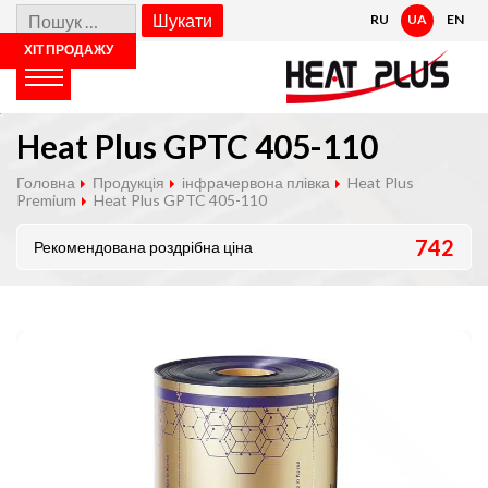
Skip
Пошук:
RU
UA
EN
to
content
ХІТ ПРОДАЖУ
ХІТ ПРОДАЖУ
ХІТ ПРОДАЖУ
ХІТ ПРОДАЖУ
ХІТ ПРОДАЖУ
Heat Plus GPTC 405-110
Головна
Продукція
інфрачервона плівка
Heat Plus
Premium
Heat Plus GPTC 405-110
742
Рекомендована роздрібна ціна